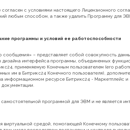
 не согласен с условиями настоящего Лицензионного согл
ений любым способом, а также удалить Программу для Э
исание программы и условий ее работоспособности
sApp сообщения» – представляет собой совокупность дан
в дизайна интерфейса программы, объединенных функцио
икс24, применяемую Конечным пользователем (его работ
ных им в Битрикс24 Конечного пользователя), дополните
на информационном ресурсе Битрикс24 - Маркетплейс и
, документации.
я самостоятельной программой для ЭВМ и не является и
тся виртуальной средой, помогающей Конечному пользов