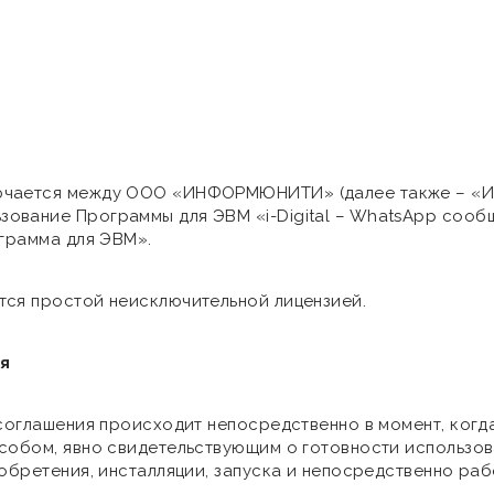
лючается между ООО «ИНФОРМЮНИТИ» (далее также – «
вание Программы для ЭВМ «i-Digital – WhatsApp сообщ
ограмма для ЭВМ».
тся простой неисключительной лицензией.
я
 соглашения происходит непосредственно в момент, когд
собом, явно свидетельствующим о готовности использова
иобретения, инсталляции, запуска и непосредственно ра