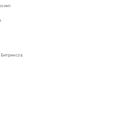
рсии).
.
 Битрикс24.