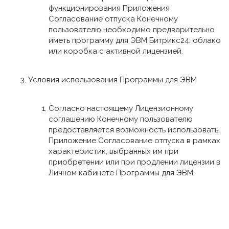
функционирования Приложения
Согласование отпуска Конечному
пользователю необходимо предварительно
иметь программу для ЭВМ Битрикс24: облако
или коробка с активной лицензией.
Условия использования Программы для ЭВМ
Согласно настоящему Лицензионному
соглашению Конечному пользователю
предоставляется возможность использовать
Приложение Согласование отпуска в рамках
характеристик, выбранных им при
приобретении или при продлении лицензии в
Личном кабинете Программы для ЭВМ.
Мы используем cookie на нашем сайте. Это позволяет
Количество пользователей Приложения
нам анализировать взаимодействие посетителей с
Согласование отпуска - совпадает с
сайтом и делать его лучше. Продолжая пользоваться
количеством пользователей Битрикс24
сайтом, вы соглашаетесь на обработку персональных