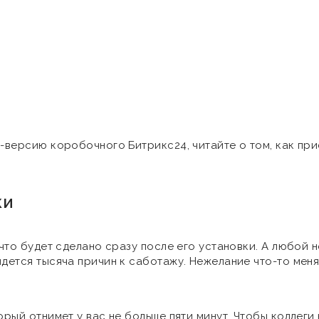
-версию коробочного Битрикс24, читайте о том, как при
КИ
 что будет сделано сразу после его установки. А любой 
дется тысяча причин к саботажу. Нежелание что-то менят
орый отнимет у вас не больше пяти минут. Чтобы коллег