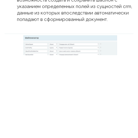
указанием определенных полей из сущностей crm,
данные из которых впоследствии автоматически
попадают в сформированный документ.
Мы используем cookie на нашем сайте. Это позволяет нам
анализировать взаимодействие посетителей с сайтом и
делать его лучше. Продолжая пользоваться сайтом, вы
соглашаетесь на обработку персональных данных в
соответствии с
политикой конфиденциальности
.
СОГЛАСЕН
РЕЗУЛЬТАТЫ РАБОТЫ