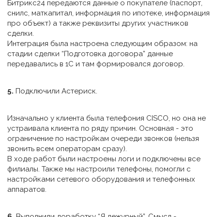
Битрикс24 передаются данные о покупателе (паспорт,
снилс, маткапитал, информация по ипотеке, информация
про объект) а также реквизиты других участников
сделки.
Интеграция была настроена следующим образом: на
стадии сделки “Подготовка договора” данные
передавались в 1С и там формировался договор.
5.
Подключили Астериск.
Изначально у клиента была телефония CISCO, но она не
устраивала клиента по ряду причин. Основная - это
ограничение по настройкам очереди звонков (нельзя
звонить всем операторам сразу).
В ходе работ были настроены логи и подключены все
филиалы. Также мы настроили телефоны, помогли с
настройками сетевого оборудования и телефонных
аппаратов.
6.
Выполнили доработку “Я дежурный”. Смысл -