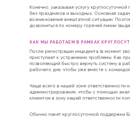
Конечно, заказывая услугу круглосуточной 
без праздников и выходных. Основная зада
возникновения внештатной ситуации. Поэто
дозвониться по номеру горячей линии (выда
КАК МЫ РАБОТАЕМ В РАМКАХ КРУГЛОС
После регистрации инцидента (в момент зв
приступает к устранению проблемы. Как пр
позволяющий быстро вернуть систему в раб
рабочего дня, чтобы уже вместе с командой
Чаще всего в нашей зоне ответственности
администрирования, чтобы с помощью анали
клиентом в зону нашей ответственности поп
Обычно пакет круглосуточной поддержки Би
доступной для всех, поэтому для случаев, 
готовы согласовать отдельные условия.
Мы используем cookie на нашем сайте. Это позволяет на