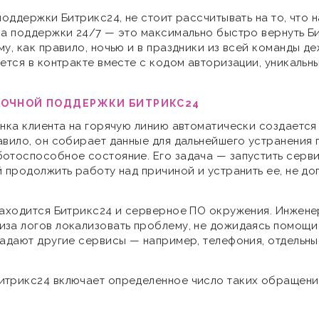
поддержки Битрикс24, не стоит рассчитывать на то, что
ча поддержки 24/7 — это максимально быстро вернуть Б
му, как правило, ночью и в праздники из всей команды 
ется в контракте вместе с кодом авторизации, уникальн
УТОЧНОЙ ПОДДЕРЖКИ БИТРИКС24
онка клиента на горячую линию автоматически создаетс
авило, он собирает данные для дальнейшего устранения 
отоспособное состояние. Его задача — запустить серви
 продолжить работу над причиной и устранить ее, не до
 находится Битрикс24 и серверное ПО окружения. Инжен
за логов локализовать проблему, не дожидаясь помощи
адают другие сервисы — например, телефония, отдельные
трикс24 включает определенное число таких обращений
где по каким-то причинам ожидается большее число обращ
м анализировать взаимодействие посетителей с сайтом и дел