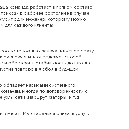
 наша команда работает в полном составе
итрикс24 в рабочее состояние в случае
дежурит один инженер, которому можно
ым для каждого клиента).
я соответствующая задача) инженер сразу
первопричины, и определяет способ,
с и обеспечить стабильность до начала
пустив повторения сбоя в будущем.
ер обладает навыками системного
 команды. Иногда по договоренности с
 узлы сети (маршрутизаторы) и т.д.
 в месяц. Мы стараемся сделать услугу
ений, чем входит в пакет изначально, мы
ать его лучше. Продолжая пользоваться
СОГЛАСЕН