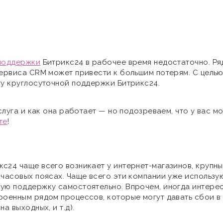
поддержки
Битрикс24 в рабочее время недостаточно. Ря
 сервиса CRM может привести к большим потерям. С цел
гу круглосуточной поддержки Битрикс24.
услуга и как она работает — но подозреваем, что у вас м
те
!
с24 чаще всего возникает у интернет-магазинов, крупны
 часовых поясах. Чаще всего эти компании уже использ
ую поддержку самостоятельно. Впрочем, иногда интерес
роенным рядом процессов, которые могут давать сбои в 
а выходных, и т.д).