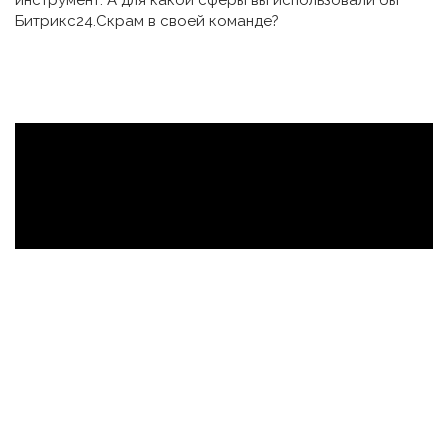
инструмент. А для какой сферы вы использовали бы
Битрикс24.Скрам в своей команде?
Мы используем cookie на нашем сайте. Это позволяет
нам анализировать взаимодействие посетителей с
сайтом и делать его лучше. Продолжая пользоваться
сайтом, вы соглашаетесь на обработку персональных
данных в соответствии с
политикой
конфиденциальности
.
СОГЛАСЕН