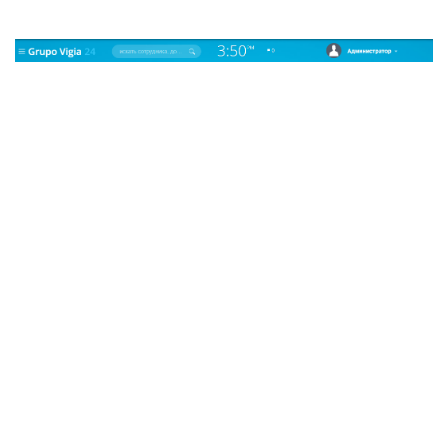
Мы используем cookie на нашем сайте. Это позволяет
нам анализировать взаимодействие посетителей с
сайтом и делать его лучше. Продолжая пользоваться
сайтом, вы соглашаетесь на обработку персональных
данных в соответствии с
политикой
конфиденциальности
.
СОГЛАСЕН
ОСТАВИТЬ ЗАЯВКУ