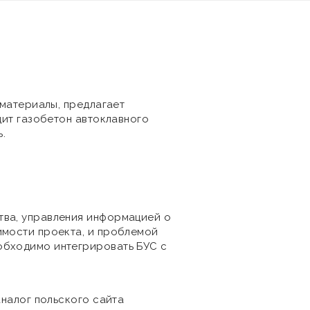
 материалы, предлагает
дит газобетон автоклавного
.
тва, управления информацией о
имости проекта, и проблемой
обходимо интегрировать БУС с
аналог польского сайта