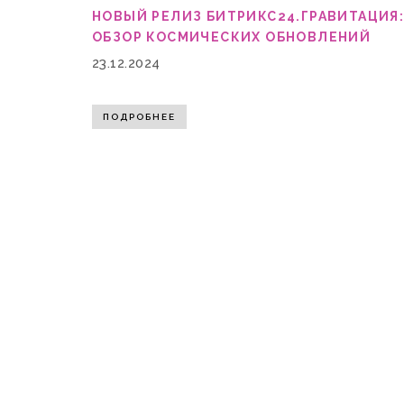
НОВЫЙ РЕЛИЗ БИТРИКС24.ГРАВИТАЦИЯ
ОБЗОР КОСМИЧЕСКИХ ОБНОВЛЕНИЙ
23.12.2024
ПОДРОБНЕЕ
Мы используем cookie на нашем сайте. Это позволяет на
сайтом, вы соглашаетесь на обработку персональных да