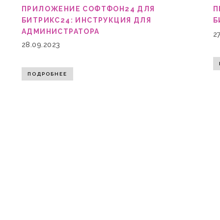
:
ПРИЛОЖЕНИЕ СОФТФОН24 ДЛЯ
П
БИТРИКС24: ИНСТРУКЦИЯ ДЛЯ
Б
АДМИНИСТРАТОРА
2
28.09.2023
ПОДРОБНЕЕ
м анализировать взаимодействие посетителей с сайтом и дел
нных в соответствии с
политикой конфиденциальности
.