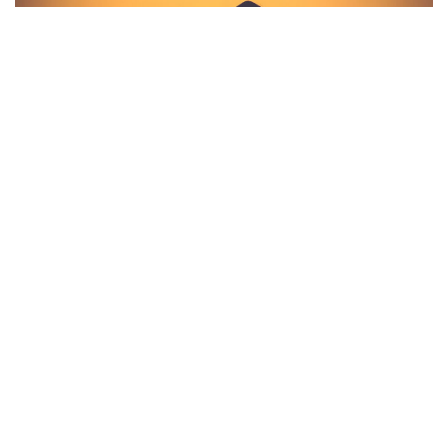
Мы используем cookie на нашем сайте. Это позволяет
нам анализировать взаимодействие посетителей с
сайтом и делать его лучше. Продолжая пользоваться
сайтом, вы соглашаетесь на обработку персональных
данных в соответствии с
политикой
конфиденциальности
.
СОГЛАСЕН
ИНТЕГРАЦИЯ СИСТЕМЫ БРОНИРОВАНИЯ
МАСТЕР-ТУР С БИТРИКС24